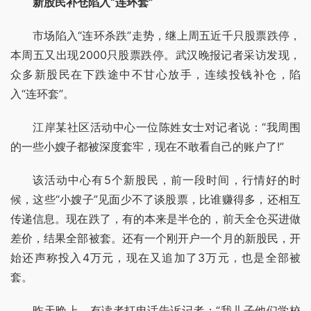
新股民补仓陷入“连环套”
市场陷入“连环杀跌”走势，继上周五近千只股票跌停，
本周五又出现2000只股票跌停。武汉晚报记者采访发现，
众多新股民在下跌途中不甘心放手，连续投钱补仓，陷
入“连环套”。
江岸某社区活动中心一位陈姓女士对记者说：“我周围
的一些小嫂子都被深度套牢，现在不敢看自己的账户了!”
该活动中心有5个新股民，前一段时间，行情好的时
候，这些“小嫂子”见面少不了谈股票，比谁赚得多，还相互
传递信息。现在跌了，有的本来是半仓的，前天全仓买进做
差价，结果全部被套。还有一个刚开户一个月的新股民，开
始还声称投入4万元，现在又追加了3万元，也是全部被
套。
昨天晚上，有读者打电话告诉记者：“我儿子他们学校