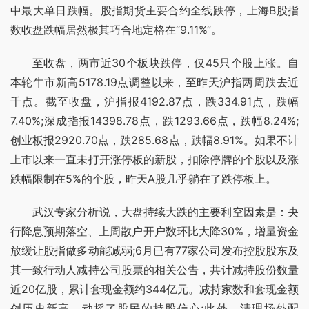
中最大单日跌幅。股指期货主要合约全线跌停，上海B股指
数收盘跌幅居然极其巧合地定格在“9.11%”。
至收盘，两市近30个板块跌停，仅45只个股上涨。自
本轮牛市新高5178.19点调整以来，至昨天沪指两周跌去近
千点。截至收盘，沪指报4192.87点，跌334.91点，跌幅
7.40%;深成指报14398.78点，跌1293.66点，跌幅8.24%;
创业板报2920.70点，跌285.68点，跌幅8.91%。如果不计
上市以来一直未打开涨停板的新股，扣除停牌的个股以及涨
跌幅限制在5%的个股，昨天A股几乎躺在了跌停板上。
武汉专家分析说，大盘持续大跌的主要利空因素是：央
行降息预期落空、上周散户开户数环比大降30%，增量资金
放缓让股指做多动能减弱;6月已有77家公司发布控股股东及
其一致行动人减持公司股票的相关公告，共计减持股份数量
近20亿股，累计套现金额约344亿元。减持家数和套现金额
创历史新高，动摇了股民的持股信心;此外，清理场外配