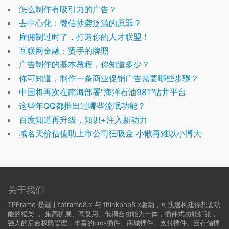
怎么制作有吸引力的广告？
去中心化：微信抄袭泛滥的原罪？
雇佣制过时了，打造你的人才联盟！
互联网金融：烫手的牌照
广告制作的基本教程，你知道多少？
你可知道，制作一条商业促销广告需要哪些步骤？
中国将再次在南海部署“海洋石油981”钻井平台
这些年QQ都推出过哪些流氓功能？
百度知道再升级，知识+注入新动力
域名天价估值助上市公司狂吸金 小散再难以小博大
关于我们
TPFrame 是基于tpframe8.x 与 thinkphp8.x驱动，可快速构建你想要功
能的框架 ， 集高扩展、高复用、低耦合功能为一体，插件式功能扩张，
强大的后台权限管理，丰富的cms插件、商城插件、支付插件、云存储插